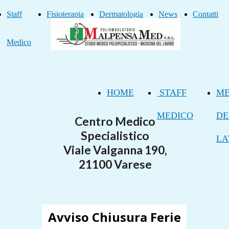
Staff
Fisioterapia
Dermatologia
News
Contatti
Medico
HOME
STAFF
ME
MEDICO
DE
Centro Medico
Specialistico
LA
Viale Valganna 190,
21100 Varese
Avviso Chiusura Ferie